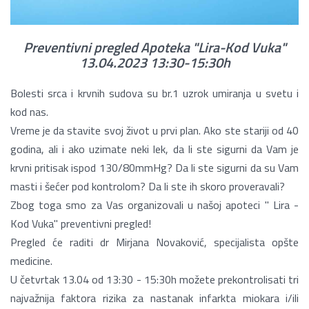
Preventivni pregled Apoteka "Lira-Kod Vuka"
13.04.2023 13:30-15:30h
Bolesti srca i krvnih sudova su br.1 uzrok umiranja u svetu i
kod nas.
Vreme je da stavite svoj život u prvi plan. Ako ste stariji od 40
godina, ali i ako uzimate neki lek, da li ste sigurni da Vam je
krvni pritisak ispod 130/80mmHg? Da li ste sigurni da su Vam
masti i šećer pod kontrolom? Da li ste ih skoro proveravali?
Zbog toga smo za Vas organizovali u našoj apoteci " Lira -
Kod Vuka" preventivni pregled!
Pregled će raditi dr Mirjana Novaković, specijalista opšte
medicine.
U četvrtak 13.04 od 13:30 - 15:30h možete prekontrolisati tri
najvažnija faktora rizika za nastanak infarkta miokara i/ili