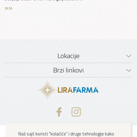
Lokacije
Brzi linkovi
Valjevo
Beograd
Naš sajt koristi "kolačiće" i druge tehnologije kako