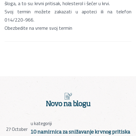
šloga, a to su: krvni pritisak, holesterol i šećer u krvi.
Svoj termin možete zakazati u apoteci ili na telefon
014/220-966.
Obezbedite na vreme svoj termin
Novo na blogu
u kategoriji
27
October
10 namirnica za snižavanje krvnog pritiska