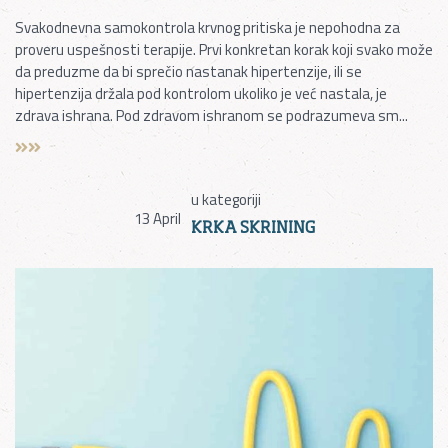
Svakodnevna samokontrola krvnog pritiska je nepohodna za
proveru uspešnosti terapije. Prvi konkretan korak koji svako može
da preduzme da bi sprečio nastanak hipertenzije, ili se
hipertenzija držala pod kontrolom ukoliko je već nastala, je
zdrava ishrana. Pod zdravom ishranom se podrazumeva sm...
u kategoriji
13
April
KRKA SKRINING